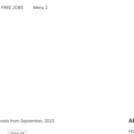
FREE JOBS
Menu 2
A
osts from September, 2023
H
View all