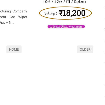
cturing Company
ent Car Wiper
 Apply N…
HOME
OLDER