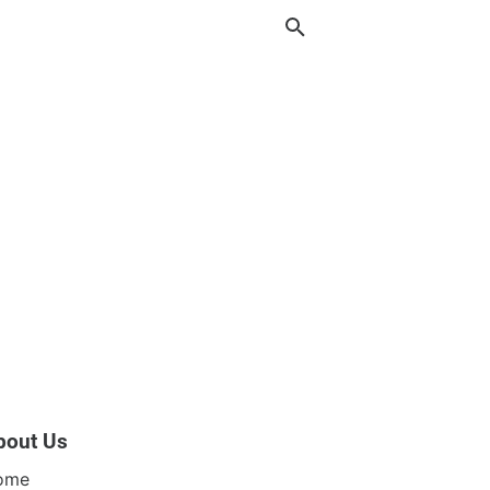
bout Us
ome