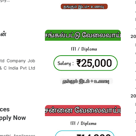
ின்
2
Ltd Company Job
& C India Pvt Ltd
2
nces
Apply Now
mathi Appliances