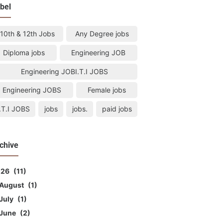
bel
10th & 12th Jobs
Any Degree jobs
Diploma jobs
Engineering JOB
Engineering JOBI.T.I JOBS
Engineering JOBS
Female jobs
I.T.I JOBS
jobs
jobs.
paid jobs
chive
026
11
August
1
July
1
June
2