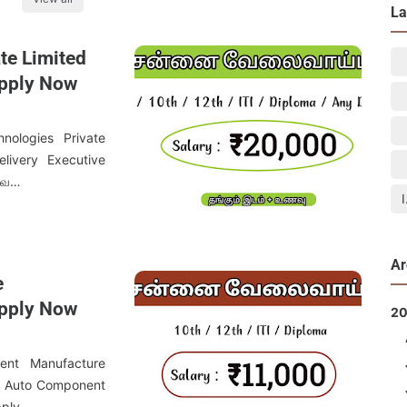
La
te Limited
Apply Now
ologies Private
ivery Executive
றுவ…
Ar
e
Apply Now
2
nt Manufacture
t Auto Component
pply…