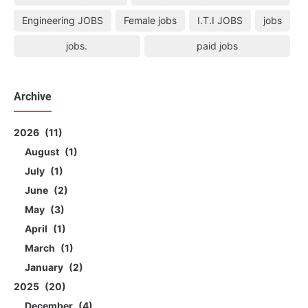
Engineering JOBS
Female jobs
I.T.I JOBS
jobs
jobs.
paid jobs
Archive
2026
11
August
1
July
1
June
2
May
3
April
1
March
1
January
2
2025
20
December
4