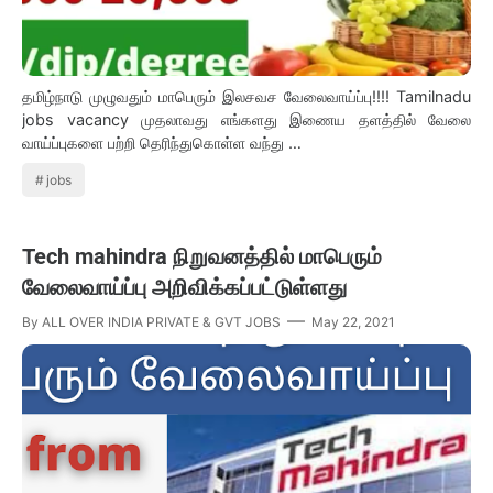
தமிழ்நாடு முழுவதும் மாபெரும் இலசவச வேலைவாய்ப்பு!!!! Tamilnadu
jobs vacancy முதலாவது எங்களது இணைய தளத்தில் வேலை
வாய்ப்புகளை பற்றி தெரிந்துகொள்ள வந்து …
jobs
Tech mahindra நிறுவனத்தில் மாபெரும்
வேலைவாய்ப்பு அறிவிக்கப்பட்டுள்ளது
By
ALL OVER INDIA PRIVATE & GVT JOBS
May 22, 2021