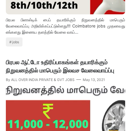
பிரபல பிளாஸ்டிக் பைப் தயாரிக்கும் நிறுவனத்தில் மாபெரும்
வேலைவாய்ப்பு அறிவிக்கப்பட்டுள்ளது!!! Coimbatore jobs முதலாவது
எங்களது இணைய தளத்தில் வேலை வாய்…
jobs
பிரபல ஆட்டோ உதிரிப்பாகங்கள் தயாரிக்கும்
நிறுவனத்தில் மாபெரும் இலவச வேலைவாய்ப்பு
By
ALL OVER INDIA PRIVATE & GVT JOBS
May 13, 2021